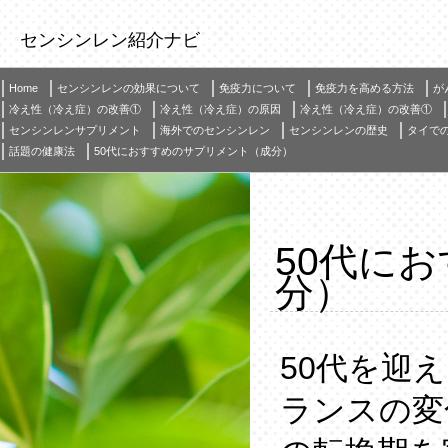
センシンレン紹介ナビ
Home
センシンレンの効果について
免疫力について
免疫力を高める方法
が
冷え性（冷え症）の改善①
冷え性（冷え症）の原因
冷え性（冷え症）の改善①
センシンレンサプリメント
海外でのセンシンレン
センシンレンの歴史
タイで
話題の健康法
50代におすすめのサプリメント（成分）
50代に
分）
50代を迎
ランスの変