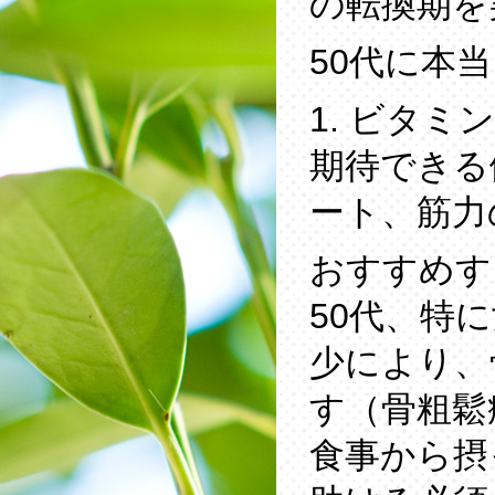
の転換期を
50代に本
1. ビタミン
期待できる
ート、筋力
おすすめす
50代、特
少により、
す（骨粗鬆
食事から摂